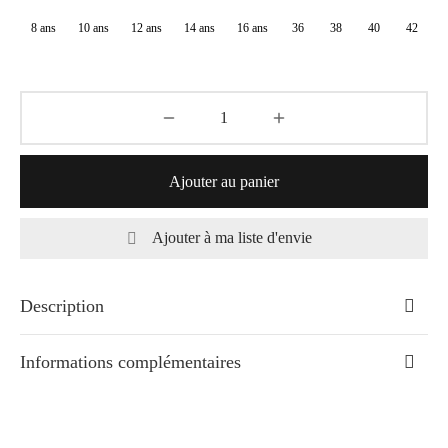
à
8 ans
10 ans
12 ans
14 ans
16 ans
36
38
40
42
73,70€
Ajouter au panier
Ajouter à ma liste d'envie
Description
Informations complémentaires