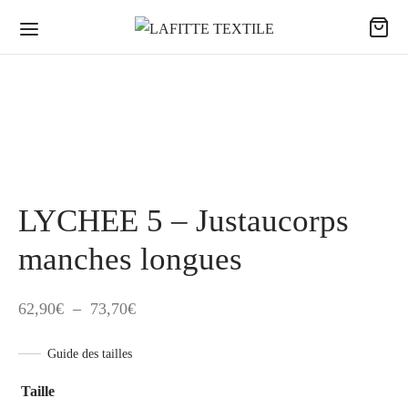
LYCHEE 5 – Justaucorps
manches longues
Plage
62,90
€
–
73,70
€
de
Guide des tailles
prix :
62,90€
Taille