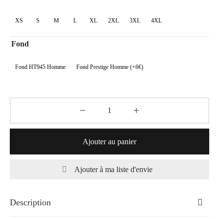
à
XS
S
M
L
XL
2XL
3XL
4XL
85,00€
Fond
Fond HT945 Homme
Fond Prestige Homme (+6€)
Ajouter au panier
Ajouter à ma liste d'envie
Description