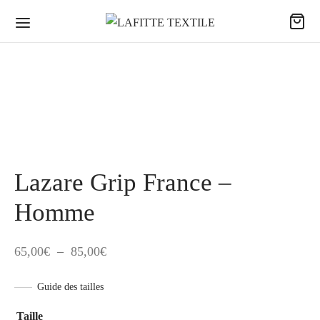
Lazare Grip France –
Homme
Plage
65,00
€
–
85,00
€
de
Guide des tailles
prix :
65,00€
Taille