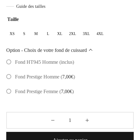
Guide des tailles
prix :
54,60€
Taille
à
XS
S
M
L
XL
2XL
3XL
4XL
67,05€
Option - Choix de votre fond de cuissard
Fond HT945 Homme (inclus)
Fond Prestige Homme
(
7,00
€
)
Fond Prestige Femme
(
7,00
€
)