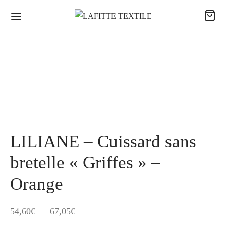
LILIANE – Cuissard sans
bretelle « Griffes » –
Orange
Plage
54,60
€
–
67,05
€
de