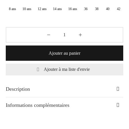
à
8 ans
10 ans
12 ans
14 ans
16 ans
36
38
40
42
83,10€
Ajouter au panier
Ajouter à ma liste d'envie
Description
Informations complémentaires