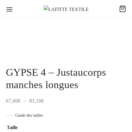
GYPSE 4 – Justaucorps
manches longues
Plage
67,60
€
–
83,10
€
de
Guide des tailles
prix :
67,60€
Taille