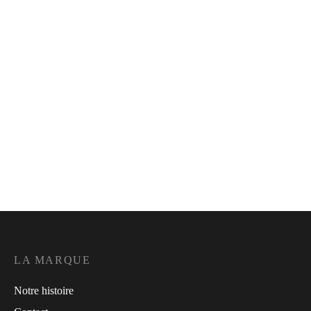
Masque enfant – Voiture
Masque enfant – Pirate bleu
8,00
€
8,00
€
Masque enfant – Planètes
Masque enfant – Blanc
8,00
€
8,00
€
LA MARQUE
Notre histoire