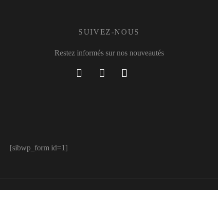
SUIVEZ-NOUS
Restez informés sur nos nouveautés
[sibwp_form id=1]
© Lafitte 2021. Tous droits réservés.