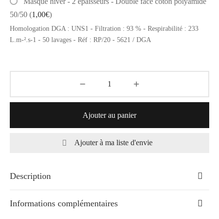
Masque hiver - 2 épaisseurs - Double face coton polyamide
50/50
(
1,00
€
)
Homologation DGA : UNS1 - Filtration : 93 % - Respirabilité : 233
L.m-².s-1 - 50 lavages - Réf : RP/20 - 5621 / DGA
Ajouter au panier
Ajouter à ma liste d'envie
Description
Informations complémentaires