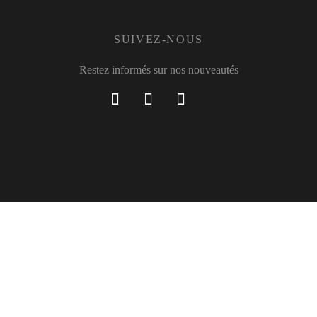
SUIVEZ-NOUS
Restez informés sur nos nouveautés
[sibwp_form id=1]
© Lafitte 2021. Tous droits réservés.