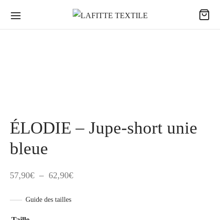
ÉLODIE – Jupe-short unie
bleue
Plage
57,90
€
–
62,90
€
de
Guide des tailles
prix :
57,90€
Taille