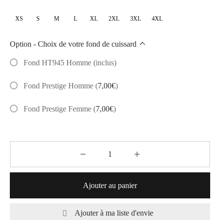
à
XS
S
M
L
XL
2XL
3XL
4XL
64,00€
Option - Choix de votre fond de cuissard
Fond HT945 Homme (inclus)
Fond Prestige Homme
(
7,00
€
)
Fond Prestige Femme
(
7,00
€
)
Ajouter au panier
Ajouter à ma liste d'envie