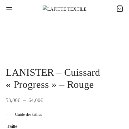
LANISTER – Cuissard
« Progress » – Rouge
Plage
53,00
€
–
64,00
€
de
Guide des tailles
prix :
53,00€
Taille