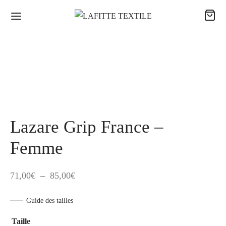
Lazare Grip France –
Femme
Plage
71,00
€
–
85,00
€
de
Guide des tailles
prix :
71,00€
Taille