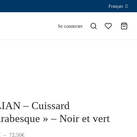
Français
Se connecter
IAN – Cuissard
rabesque » – Noir et vert
Plage
€
–
72,50
€