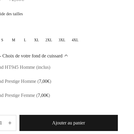
de
de des tailles
prix :
59,50€
à
S
M
L
XL
2XL
3XL
4XL
72,50€
- Choix de votre fond de cuissard
nd HT945 Homme (inclus)
nd Prestige Homme
(
7,00
€
)
nd Prestige Femme
(
7,00
€
)
Ajouter au panier