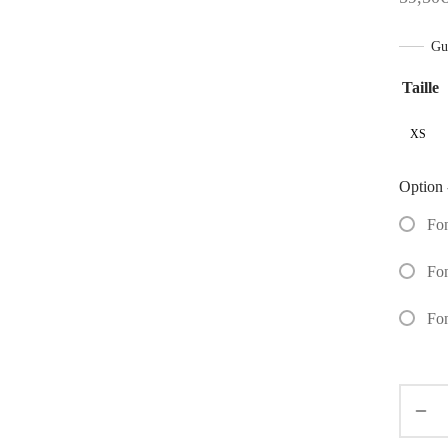
Gui
Taille
XS
Option 
Fo
Fo
Fo