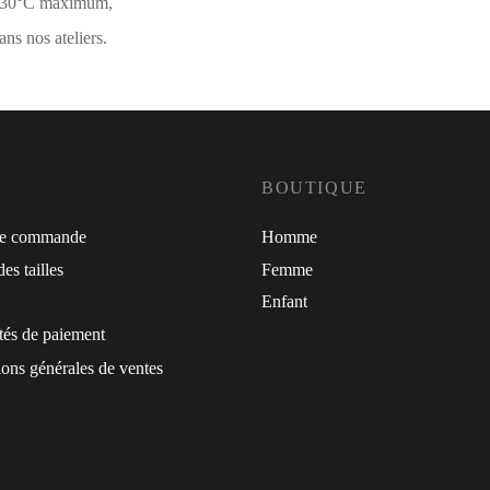
à 30°C maximum,
ns nos ateliers.
BOUTIQUE
de commande
Homme
es tailles
Femme
Enfant
tés de paiement
ons générales de ventes