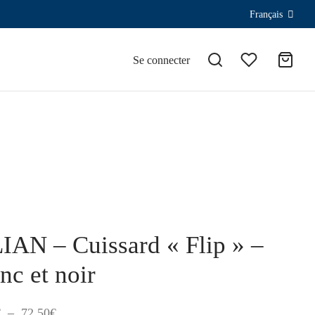
Français
Se connecter
IAN – Cuissard « Flip » –
nc et noir
Plage
€
–
72,50
€