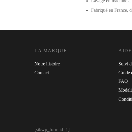
Lavage en machine 
Fabriqué en France, da
LA MARQUE
AIDE
Notre histoire
Suivi 
Contact
Guide d
FAQ
Modali
Conditi
[sibwp_form id=1]