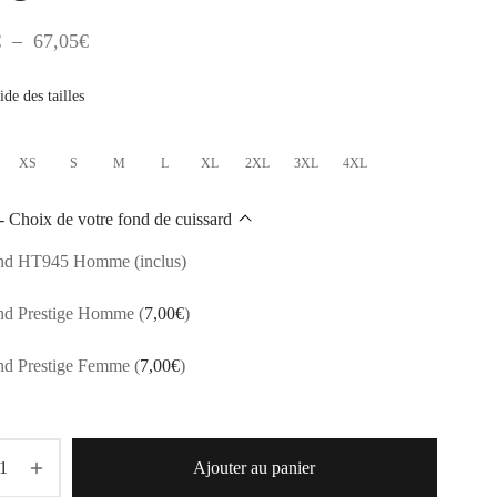
Plage
€
–
67,05
€
de
de des tailles
prix :
54,60€
XS
S
M
L
XL
2XL
3XL
4XL
à
67,05€
- Choix de votre fond de cuissard
nd HT945 Homme (inclus)
nd Prestige Homme
(
7,00
€
)
nd Prestige Femme
(
7,00
€
)
Ajouter au panier