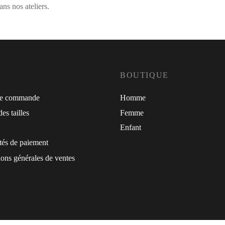
ns nos ateliers.
BOUTIQUE
de commande
Homme
es tailles
Femme
Enfant
tés de paiement
ons générales de ventes