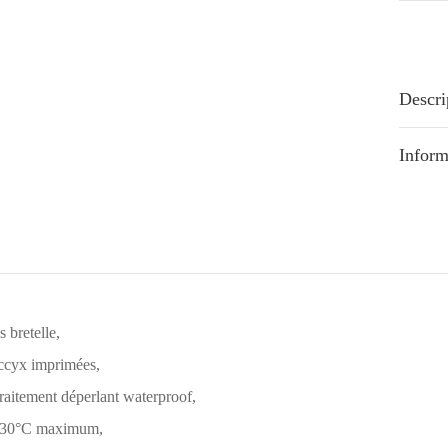
Descri
Inform
 bretelle,
occyx imprimées,
traitement déperlant waterproof,
à 30°C maximum,