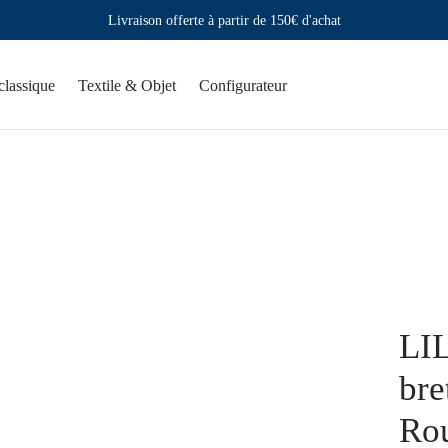
Livraison offerte à partir de 150€ d'achat
classique
Textile & Objet
Configurateur
LIL
bre
Rou