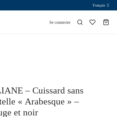
Français
Se connecter
IANE – Cuissard sans
telle « Arabesque » –
ge et noir