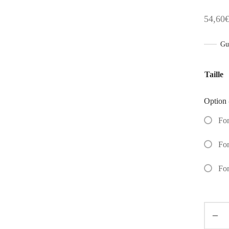
54,60
Gui
Taille
Option 
Fo
Fo
Fo