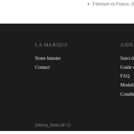
Fabriqué en France, da
LA MARQUE
AIDE
Notre histoire
Suivi 
Contact
Guide d
FAQ
Modali
Conditi
[sibwp_form id=1]