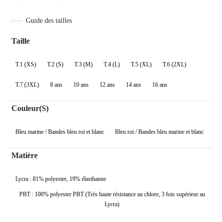
de
Guide des tailles
prix :
17,00€
Taille
à
T.1 (XS)
T.2 (S)
T.3 (M)
T.4 (L)
T.5 (XL)
T.6 (2XL)
34,50€
T.7 (3XL)
8 ans
10 ans
12 ans
14 ans
16 ans
Couleur(s)
Bleu marine / Bandes bleu roi et blanc
Bleu roi / Bandes bleu marine et blanc
Matière
Lycra : 81% polyester, 19% élasthanne
PBT : 100% polyester PBT (Très haute résistance au chlore, 3 fois supérieur au
Lycra)