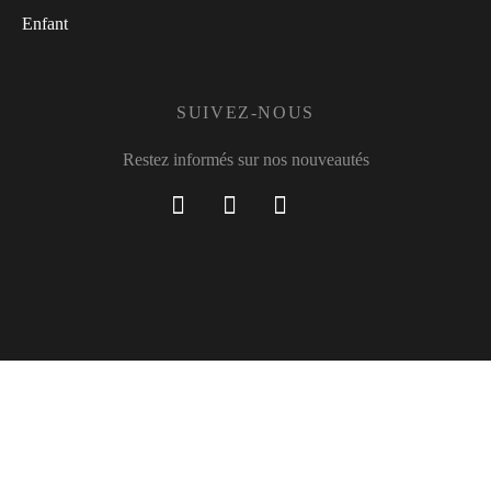
Enfant
SUIVEZ-NOUS
Restez informés sur nos nouveautés
[sibwp_form id=1]