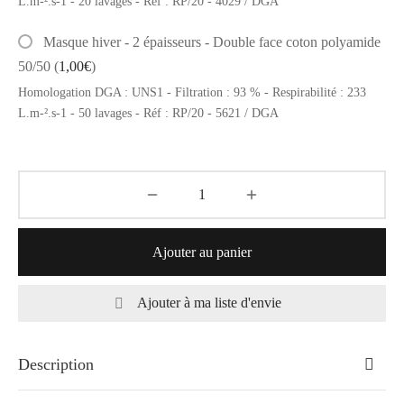
L.m-².s-1 - 20 lavages - Réf : RP/20 - 4029 / DGA
Masque hiver - 2 épaisseurs - Double face coton polyamide
50/50
(
1,00
€
)
Homologation DGA : UNS1 - Filtration : 93 % - Respirabilité : 233
L.m-².s-1 - 50 lavages - Réf : RP/20 - 5621 / DGA
Ajouter au panier
Ajouter à ma liste d'envie
Description