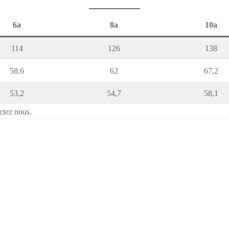
6a
8a
10a
114
126
138
58,6
62
67,2
53,2
54,7
58,1
ctez nous.