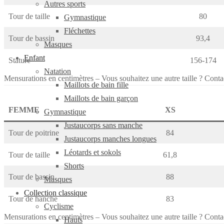
Autres sports
Tour de taille
80
Gymnastique
Fléchettes
Tour de bassin
93,4
Masques
Enfant
Stature
156-174
Natation
Mensurations en centimètres – Vous souhaitez une autre taille ? Conta
Maillots de bain fille
Maillots de bain garçon
FEMME
XS
Gymnastique
Justaucorps sans manche
Tour de poitrine
84
Justaucorps manches longues
Léotards et sokols
Tour de taille
61,8
Shorts
Tour de bassin
88
Masques
Collection classique
Tour de hanche
83
Cyclisme
Mensurations en centimètres – Vous souhaitez une autre taille ? Conta
Hauts