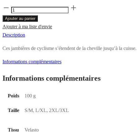
quantité
de
Ajouter au panier
FÉLIX
Ajouter à ma liste d'envie
-
Description
Jambières
Ces jambières de cyclisme s’étendent de la cheville jusqu’à la cuisse.
Informations complémentaires
Informations complémentaires
Poids
100 g
Taille
S/M, L/XL, 2XL/3XL
Tissu
Velasto