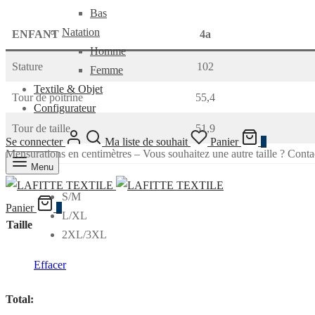
Bas
Natation
ENFANT
4a
Homme
Stature
102
Femme
Textile & Objet
Tour de poitrine
55,4
Configurateur
Tour de taille
51,9
Se connecter
Ma liste de souhait
Panier
0
Mensurations en centimètres – Vous souhaitez une autre taille ? Conta
Menu
S/M
Panier
0
L/XL
Taille
2XL/3XL
Effacer
Total: