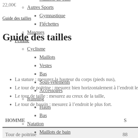
22,00
€
Autres Sports
Gymnastique
Guide des tailles
Fléchettes
Masques
Guide des tailles
Femme
Cyclisme
Maillots
Vestes
Bas
La stature : mesurez la hauteur du corps (pieds nus),
Sous-vêtements
Le tour de poitrine : mesurez bien horizontalement à l’endroit le 
Accessoires
Le tour de taille : mesurez au creux de la taille,
Running
Le tour de bassin : mesurez à l’endroit le plus fort.
Hauts
Bas
HOMME
S
Natation
Maillots de bain
Tour de poitrine
88