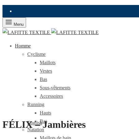
Menu
Notre histoire
Homme
Cyclisme
Contact
Maillots
Vestes
Livraison offerte à partir de 150€ d'achat
Bas
Sous-vêtements
Langue
Accessoires
Running
Français
Hauts
Bas
FÉLIX – Jambières
English
Natation
Maillots de bain