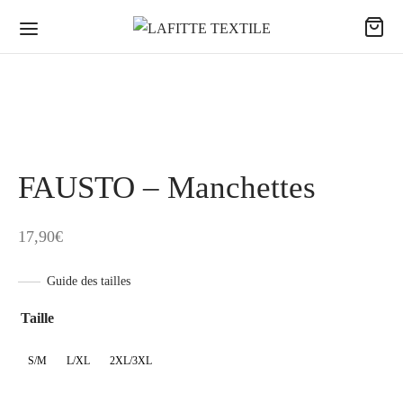
FAUSTO – Manchettes
17,90
€
Guide des tailles
Taille
S/M
L/XL
2XL/3XL