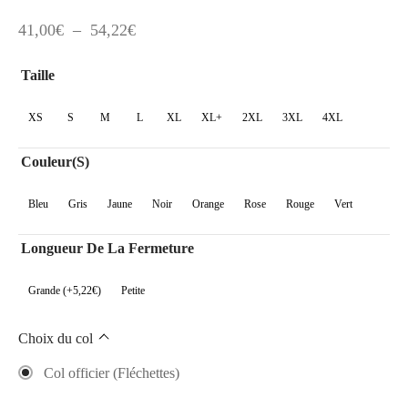
Plage
41,00
€
–
54,22
€
de
Taille
prix :
41,00€
XS
S
M
L
XL
XL+
2XL
3XL
4XL
à
Couleur(s)
54,22€
Bleu
Gris
Jaune
Noir
Orange
Rose
Rouge
Vert
Longueur De La Fermeture
Grande (+5,22€)
Petite
Choix du col
Col officier (Fléchettes)