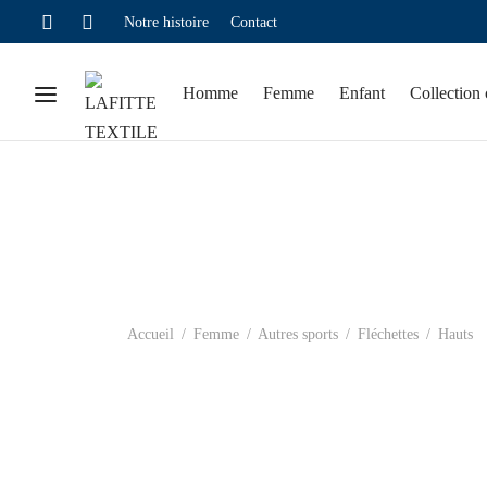
Notre histoire
Contact
Homme
Femme
Enfant
Collection 
Accueil
/
Femme
/
Autres sports
/
Fléchettes
/
Hauts
Veste – L-Style
Ma
Plage
74,20
€
–
106,10
€
Pl
40
de prix :
de
74,20€
pri