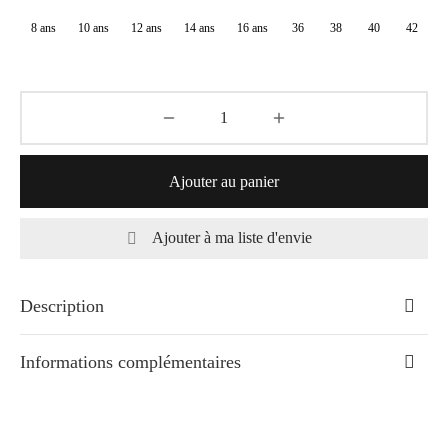
à
8 ans
10 ans
12 ans
14 ans
16 ans
36
38
40
42
78,10€
Ajouter au panier
Ajouter à ma liste d'envie
Description
Informations complémentaires