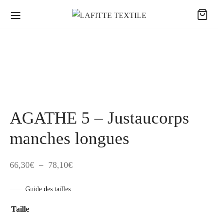
AGATHE 5 – Justaucorps
manches longues
Plage
66,30
€
–
78,10
€
de
Guide des tailles
prix :
66,30€
Taille