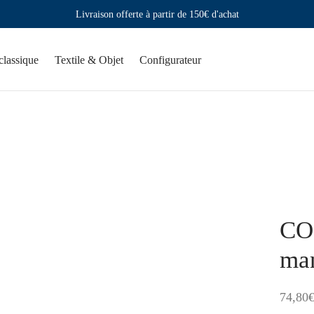
Livraison offerte à partir de 150€ d'achat
classique
Textile & Objet
Configurateur
CO
man
74,80