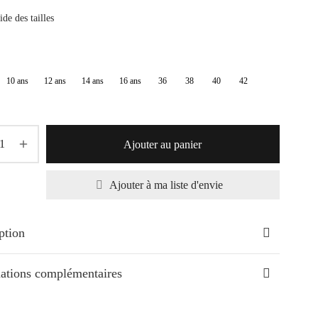
de
de des tailles
prix :
74,80€
à
10 ans
12 ans
14 ans
16 ans
36
38
40
42
88,00€
Ajouter au panier
Ajouter à ma liste d'envie
ption
ations complémentaires