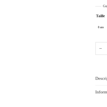
Gui
Taille
8 ans
Descri
Inform