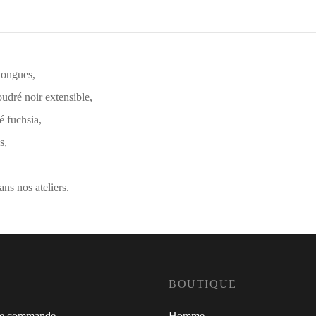
longues,
oudré noir extensible,
é fuchsia,
s,
ns nos ateliers.
BOUTIQUE
de commande
Homme