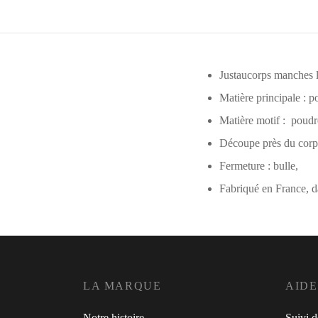
Justaucorps manches 
Matière principale : p
Matière motif : poudr
Découpe près du corp
Fermeture : bulle,
Fabriqué en France, da
LA MARQUE
AIDE
Notre histoire
Suivi 