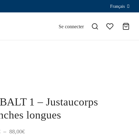
Français
Se connecter
BALT 1 – Justaucorps
ches longues
Plage
€
–
88,00
€