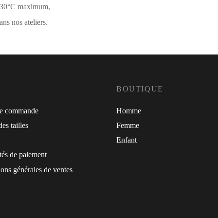
à 30°C maximum,
ns nos ateliers.
BOUTIQUE
de commande
Homme
es tailles
Femme
Enfant
tés de paiement
ons générales de ventes