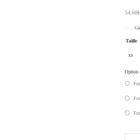
54,60
Gui
Taille
XS
Option 
Fo
Fo
Fo