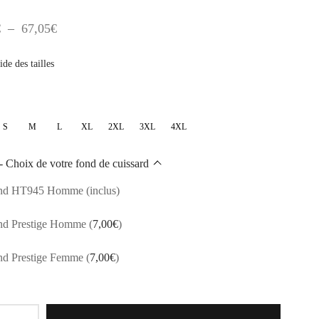
Plage
€
–
67,05
€
de
de des tailles
prix :
54,60€
à
S
M
L
XL
2XL
3XL
4XL
67,05€
- Choix de votre fond de cuissard
nd HT945 Homme (inclus)
nd Prestige Homme
(
7,00
€
)
nd Prestige Femme
(
7,00
€
)