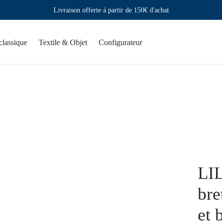
Livraison offerte à partir de 150€ d'achat
classique
Textile & Objet
Configurateur
LIL
bre
et 