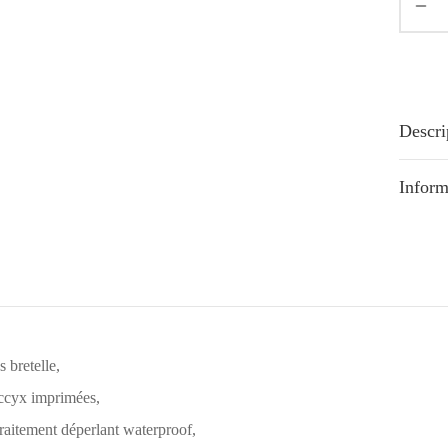
Descri
Inform
 bretelle,
occyx imprimées,
traitement déperlant waterproof,