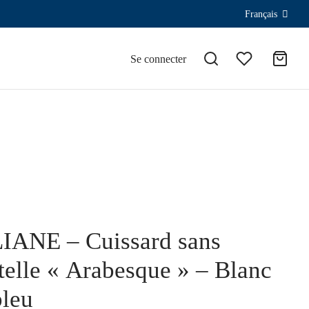
Français
Se connecter
IANE – Cuissard sans
telle « Arabesque » – Blanc
bleu