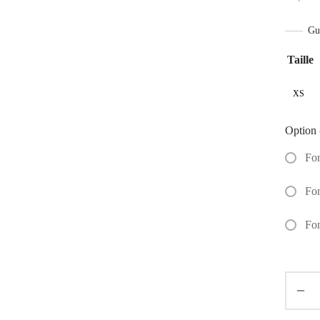
Gui
Taille
XS
Option 
Fo
Fo
Fo