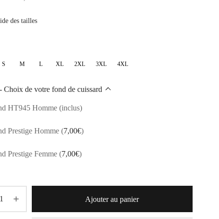
de
de des tailles
prix :
54,60€
à
S
M
L
XL
2XL
3XL
4XL
67,05€
- Choix de votre fond de cuissard
nd HT945 Homme (inclus)
nd Prestige Homme
(
7,00
€
)
nd Prestige Femme
(
7,00
€
)
Ajouter au panier