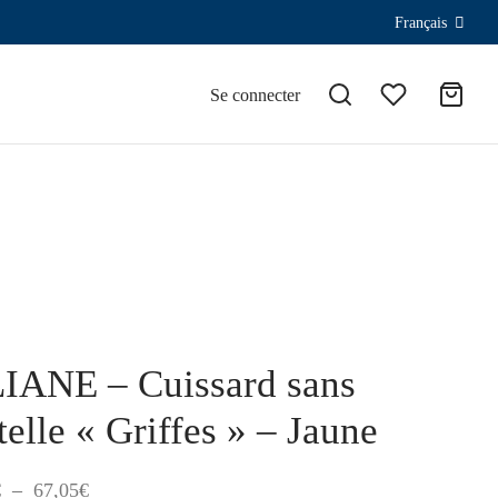
Français
Se connecter
IANE – Cuissard sans
telle « Griffes » – Jaune
Plage
€
–
67,05
€