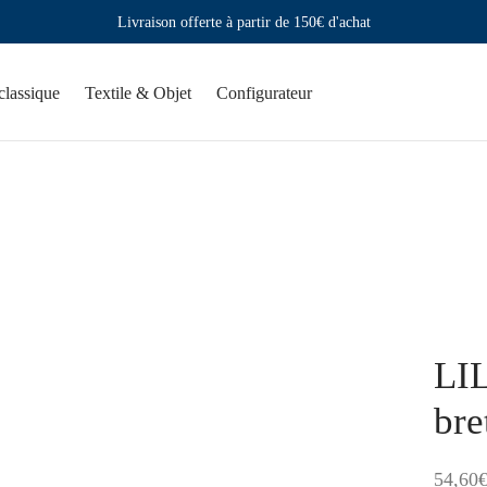
Livraison offerte à partir de 150€ d'achat
classique
Textile & Objet
Configurateur
LIL
bre
54,60