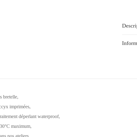
Descri
Inform
 bretelle,
occyx imprimées,
traitement déperlant waterproof,
à 30°C maximum,
ns nos ateliers.